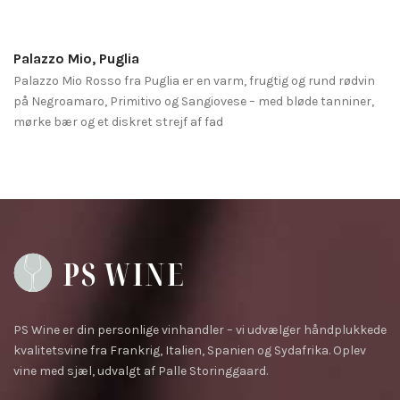
Palazzo Mio, Puglia
Palazzo Mio Rosso fra Puglia er en varm, frugtig og rund rødvin
på Negroamaro, Primitivo og Sangiovese – med bløde tanniner,
mørke bær og et diskret strejf af fad
PS Wine er din personlige vinhandler – vi udvælger håndplukkede
kvalitetsvine fra Frankrig, Italien, Spanien og Sydafrika. Oplev
vine med sjæl, udvalgt af Palle Storinggaard.