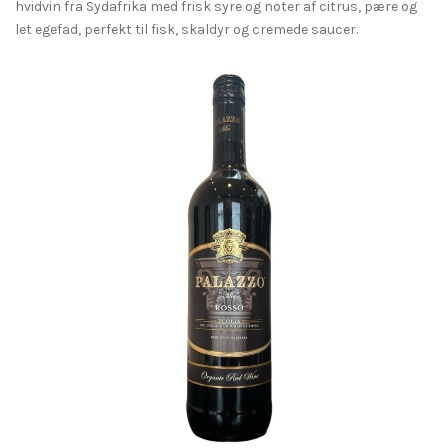
hvidvin fra Sydafrika med frisk syre og noter af citrus, pære og
let egefad, perfekt til fisk, skaldyr og cremede saucer.