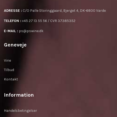
ADRESSE :
C/O Palle Storinggaard, Bjerget 4, DK-6800 Varde
TELEFON :
+45 27 13 55 56 / CVR 37385352
E-MAIL :
ps@pswine.dk
Geneveje
Vine
Tilbud
Kontakt
Information
Handelsbetingelser