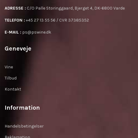
ADRESSE :
C/O Palle Storinggaard, Bjerget 4, DK-6800 Varde
TELEFON :
+45 27 13 55 56 / CVR 37385352
E-MAIL :
ps@pswine.dk
Geneveje
Vine
Tilbud
Kontakt
Information
Handelsbetingelser
Reklamation