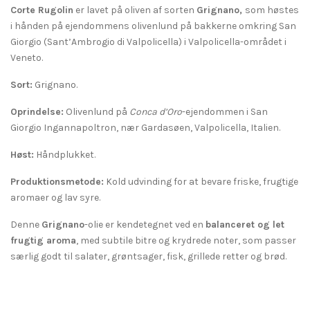
Corte Rugolin
er lavet på oliven af sorten
Grignano,
som høstes
i hånden på ejendommens olivenlund på bakkerne omkring San
Giorgio (Sant’Ambrogio di Valpolicella) i Valpolicella-området i
Veneto.
Sort:
Grignano.
Oprindelse:
Olivenlund på
Conca d’Oro
-ejendommen i San
Giorgio Ingannapoltron, nær Gardasøen, Valpolicella, Italien.
Høst:
Håndplukket.
Produktionsmetode:
Kold udvinding for at bevare friske, frugtige
aromaer og lav syre.
Denne
Grignano
-olie er kendetegnet ved en
balanceret og let
frugtig aroma
, med subtile bitre og krydrede noter, som passer
særlig godt til salater, grøntsager, fisk, grillede retter og brød.